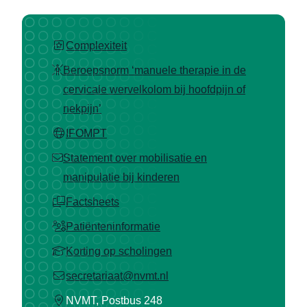
Complexiteit
Beroepsnorm ‘manuele therapie in de
cervicale wervelkolom bij hoofdpijn of
nekpijn’
IFOMPT
Statement over mobilisatie en
manipulatie bij kinderen
Factsheets
Patiënteninformatie
Korting op scholingen
(opent in nieuw tabblad)
secretariaat@nvmt.nl
NVMT, Postbus 248