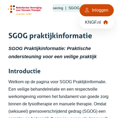
KNGF
NVMT
Praktijkvoering
SGOG praktijkinformatie
Ga naar de inhoud
Inloggen
KNGF.nl
SGOG praktijkinformatie
SGOG Praktijkinformatie: Praktische
ondersteuning voor een veilige praktijk
Introductie
Welkom op de pagina voor SGOG Praktijkinformatie.
Een veilige behandelrelatie en een respectvolle
werkomgeving vormen het fundament van goede zorg
binnen de fysiotherapie en manuele therapie. Omdat
(seksueel) grensoverschrijdend gedrag (SGOG) een