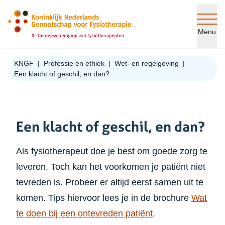
Ga naar de inhoud
Menu
KNGF
Professie en ethiek
Wet- en regelgeving
Een klacht of geschil, en dan?
Een klacht of geschil, en dan?
Als fysiotherapeut doe je best om goede zorg te
leveren. Toch kan het voorkomen je patiënt niet
tevreden is. Probeer er altijd eerst samen uit te
komen. Tips hiervoor lees je in de brochure
Wat
(opent in nieuw ta
te doen bij een ontevreden patiënt
.