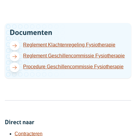
Documenten
(opent in
Reglement Klachtenregeling Fysiotherapie
(open
Reglement Geschillencommissie Fysiotherapie
(open
Procedure Geschillencommissie Fysiotherapie
Direct naar
Contracteren