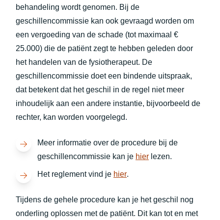
behandeling wordt genomen. Bij de
geschillencommissie kan ook gevraagd worden om
een vergoeding van de schade (tot maximaal €
25.000) die de patiënt zegt te hebben geleden door
het handelen van de fysiotherapeut. De
geschillencommissie doet een bindende uitspraak,
dat betekent dat het geschil in de regel niet meer
inhoudelijk aan een andere instantie, bijvoorbeeld de
rechter, kan worden voorgelegd.
Meer informatie over de procedure bij de
(opent in nieuw tabb
geschillencommissie kan je
hier
lezen.
(opent in nieuw tabblad)
Het reglement vind je
hier
.
Tijdens de gehele procedure kan je het geschil nog
onderling oplossen met de patiënt. Dit kan tot en met