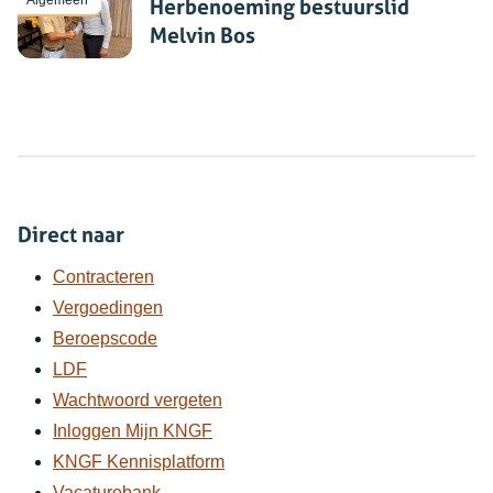
Algemeen
Herbenoeming bestuurslid
Melvin Bos
Direct naar
Contracteren
Vergoedingen
Beroepscode
LDF
Wachtwoord vergeten
Inloggen Mijn KNGF
KNGF Kennisplatform
Vacaturebank