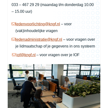
033 – 467 29 29 (maandag t/m donderdag 10.00
– 15.00 uur)
(opent in nieuw tabblad)
ledenvoorlichting@kngf.nl
– voor
(vak)inhoudelijke vragen
(opent in nieuw tabblad)
ledenadministratie@kngf.nl
– voor vragen over
je lidmaatschap of je gegevens in ons systeem
(opent in nieuw tabblad)
iof@kngf.nl
– voor vragen over je IOF