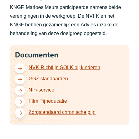
KNGF. Marloes Meurs participeerde namens beide
verenigingen in de werkgroep. De NVFK en het
KNGF hebben gezamenlijk een Advies inzake de
behandeling van deze doelgroep opgesteld.
Documenten
(opent in nieuw t
NVK-Richtlijn SOLK bij kinderen
(opent in nieuw tabblad)
GGZ standaarden
(opent in nieuw tabblad)
NPi-service
(opent in nieuw tabblad)
Film Pijneducatie
(opent in nieuw tab
Zorgstandaard chronische pijn