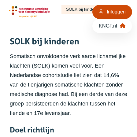
KNGF
NVFK
Kwaliteit
SOLK bij kinderen
Ga naar de inhoud
Inloggen
KNGF.nl
SOLK bij kinderen
Somatisch onvoldoende verklaarde lichamelijke
klachten (SOLK) komen veel voor. Een
Nederlandse cohortstudie liet zien dat 14,6%
van de tienjarigen somatische klachten zonder
medische diagnose had. Bij een derde van deze
groep persisteerden de klachten tussen het
tiende en 17e levensjaar.
Doel richtlijn