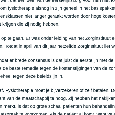
Ofwel, dat een deel van de eerstelijnszorg voor hen niet to
m fysiotherapie alsnog in zijn geheel in het basispakke
nsklassen niet langer geraakt worden door hoge kosten. 
 krijgen die zij nodig hebben.
op te gaan. Er was onder leiding van het Zorginstituut e
. Totdat in april van dit jaar hetzelfde Zorginstituut liet 
dat er brede consensus is dat juist de eerstelijn met d
s de beste remedie tegen de kostenstijgingen van de zor
eheel tegen deze beleidslijn in.
 af. Fysiotherapie moet je bijverzekeren of zelf betalen. 
t van de maatschappij te hoog. Zij hebben het nakijken.
an merkt, is dat op grote schaal patiënten hun behandeli
afspraak te voorkomen. Als de patiënt al komt, want ve