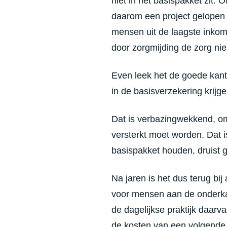
niet in het basispakket zit. 
daarom een project gelopen o
mensen uit de laagste inkome
door zorgmijding de zorg niet
Even leek het de goede kant 
in de basisverzekering krijgen
Dat is verbazingwekkend, om
versterkt moet worden. Dat i
basispakket houden, druist g
Na jaren is het dus terug bij
voor mensen aan de onderkan
de dagelijkse praktijk daarv
de kosten van een volgende 